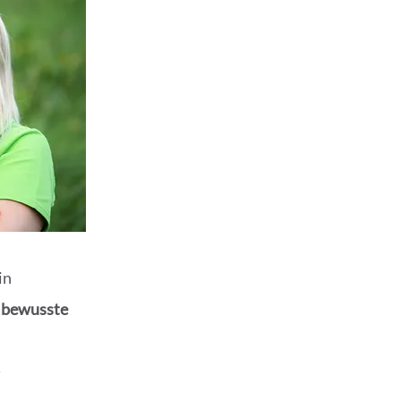
in
 bewusste
n