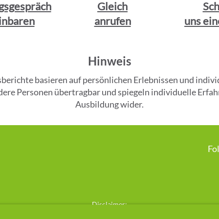
gsgespräch
Gleich
Sch
inbaren
anrufen
uns ein
Hinweis
gsberichte basieren auf persönlichen Erlebnissen und ind
andere Personen übertragbar und spiegeln individuelle Er
Ausbildung wider.
Fo
Disclaimer:

e Methode „Cell-Re-Active Training“ basiert auf einem ganzheitlichen, ene