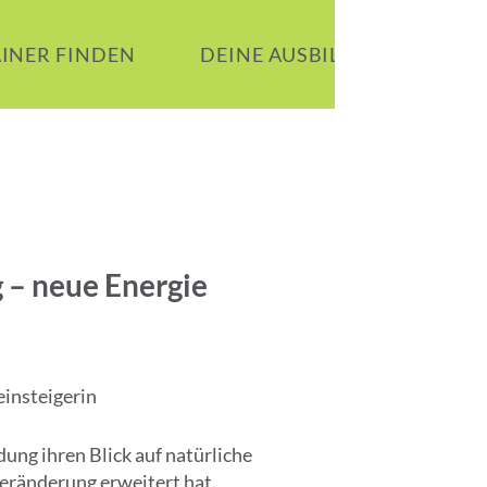
AINER FINDEN
DEINE AUSBILDUNG
B
 – neue Energie
einsteigerin
dung ihren Blick auf natürliche
ränderung erweitert hat.