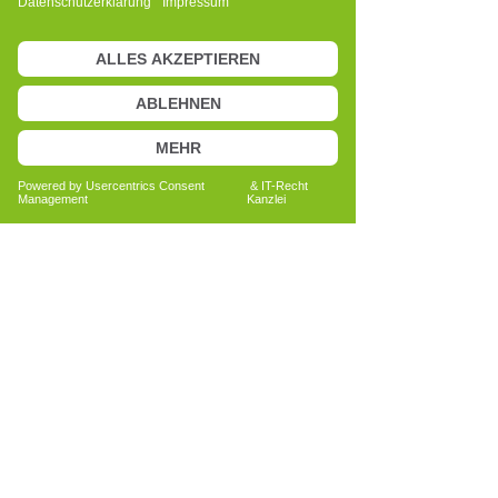
Anita Bechtold
Quereinsteigerin
Menschen nachhaltig unterstützen
Bericht lesen
Alle Erfahrungsberichte ansehen
Du hast Interesse an der
Ausbildung zum Cell-Re-Active