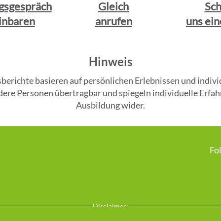
gsgespräch
Gleich
Sch
inbaren
anrufen
uns ein
Hinweis
gsberichte basieren auf persönlichen Erlebnissen und ind
andere Personen übertragbar und spiegeln individuelle Er
Ausbildung wider.
Fo
Disclaimer:

e Methode „Cell-Re-Active Training“ basiert auf einem ganzheitlichen, ene