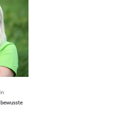
in
 bewusste
n