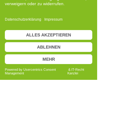
Eine Kollegin machte mich auf das Cell-
Re-Active Training aufmerksam.
Neugierig entschied ich mich, es
kennenzulernen. Besonders beeindruckt
hat mich die strukturierte Betrachtung
von Zusammenhängen und die
Möglichkeit, Prozesse differenzierter
wahrzunehmen.
Diese persönliche Erfahrung war für
mich ein Wendepunkt. Sie hat meinen
Blick auf körperliche und individuelle
Entwicklungen nachhaltig verändert und
mein Interesse geweckt, mich intensiver
mit dieser Methode
auseinanderzusetzen.
Schon früh wusste ich, dass mich das
Thema Mensch und Gesundheit
interessiert. Durch meine Ausbildung zur