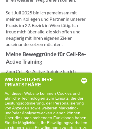
Seit Juli 2025 bin ich gemeinsam mit
meinem Kollegen und Partner in unserer
Praxis im 22. Bezirk in Wien tätig. Ich
freue mich über alle, die sich offen und
neugierig mit ihren eigenen Zielen
auseinandersetzen möchten.
Meine Beweggründe für Cell-Re-
Active Training
Zum Cell-Re-Active Training bin ich
ursprünglich als Klientin gekommen.
Damals befand ich mich in einer Phase, in
der ich körperlich eingeschränkt war und
nach neuen Perspektiven suchte.
Verschiedene Ansätze hatte ich bereits
ausprobiert, doch ich war weiterhin auf
der Suche nach einer Herangehensweise,
die für mich stimmig war.