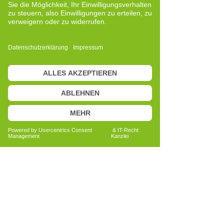
wurde mir deutlich, wie sehr mir die
Auseinandersetzung mit mir selbst,
meine Erfahrung und meine innere
Haltung halfen, ruhig zu bleiben und
verantwortungsvoll mit der Situation
umzugehen. Diese Erfahrung hat meine
Wertschätzung für das Training und die
damit verbundene Eigenverantwortung
weiter vertieft.
Heute nutze ich das Cell-Re-Active
Training als Werkzeug zur
Selbstreflexion und persönlichen
Entwicklung. Es unterstützt mich dabei,
aufmerksam mit mir selbst umzugehen
und meine Ressourcen bewusst
einzusetzen.
In meiner Arbeit erlebe ich immer wieder,
dass Menschen gezielt nach
Möglichkeiten suchen, auch außerhalb