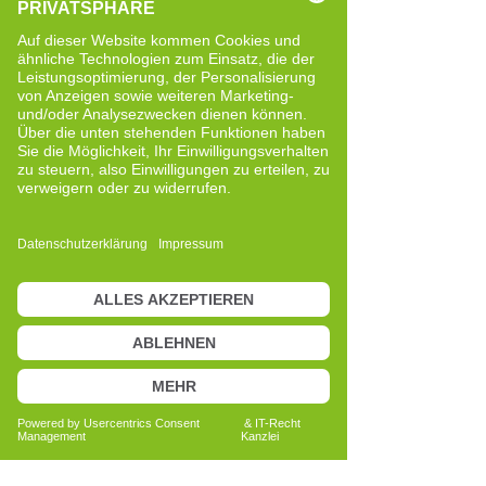
als auch mein persönliches Handeln.
In all meinen Tätigkeitsfeldern wurde mir
klar, dass es langfristig nicht ausreicht,
Beschwerden nur kurzfristig zu lindern.
Mich interessiert vielmehr, wie Körper
und geistig-seelisches Erleben
unterstützt werden können, um wieder
mehr Balance, Stabilität und innere
Ordnung zu finden.
Ein prägendes Erlebnis war die Situation
meiner Mutter. Nach einer Operation
war ihr Fußheber-Nerv beeinträchtigt,
was ihre Gehfähigkeit deutlich
einschränkte. Auf der Suche nach einer
unterstützenden Möglichkeit für ihren
Alltag stieß ich auf das Cell-Re-Active
Training (CRT). Im Verlauf der Begleitung
konnten wir Veränderungen
beobachten, die sich positiv auf ihre