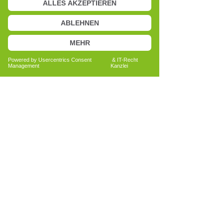
Abläufe harmonisch aufeinander
abgestimmt sind, erleben wir uns oft als
stabil und belastbar. Gerät dieses
Zusammenspiel aus dem Gleichgewicht,
kann sich das individuell sehr
unterschiedlich zeigen.
Das Cell-Re-Active Training nach dem
Theralogy-Konzept habe ich in einem
Vortrag von David Overbeck
kennengelernt. Die strukturierte
Herangehensweise und die Betrachtung
von Zusammenhängen haben mich
überzeugt und neugierig gemacht, tiefer
einzusteigen.
Heute begleite ich Menschen dabei, sich
differenziert mit ihren persönlichen
Themen auseinanderzusetzen. Dabei
geht es um Wahrnehmung,