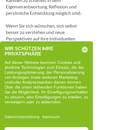
Rahmen zu schaffen, in dem
Eigenverantwortung, Reflexion und
persönliche Entwicklung möglich sind.
Wenn Sie sich wünschen, sich selbst
besser zu verstehen und neue
Perspektiven auf Ihre individuellen
Herausforderungen zu gewinnen,
begleite ich Sie gerne ein Stück auf Ihrem
Weg.
Meine Beweggründe für Cell-Re-
Active Training
Gesundheit ist für mich kein Zufall,
sondern eng verbunden mit dem
bewussten Umgang mit sich selbst und
den eigenen Ressourcen.
Ich arbeite gerne mit dem Bild eines
Orchesters: Milliarden von Zellen wirken
in unserem Körper zusammen. Wenn