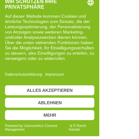
dazu einlädt, sich differenziert mit
eigenen Mustern, Gewohnheiten und
Reaktionen auseinanderzusetzen. Dabei
steht nicht das „Wegmachen“ von etwas
im Vordergrund, sondern das bewusste
Hinschauen und Verstehen.
Mein Anliegen: den Menschen
ganzheitlich wahrnehmen
Als Cell-Re-Active Trainer ist es mir
wichtig, Menschen in ihrer individuellen
Situation zu begegnen – mit ihrer
Geschichte, ihren Erfahrungen und ihren
persönlichen Zielen. Ich arbeite
aufmerksam und respektvoll und
begleite Prozesse, ohne Diagnosen zu
stellen oder therapeutische
Behandlungen zu ersetzen.