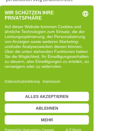
Ich freue mich darauf, dich bald in meiner
Praxis in Linz (Oberösterreich) begrüßen
zu dürfen.
Meine Beweggründe für Cell-Re-
Active Training
Ich habe das Cell-Re-Active Training im
Jahr 2016 bei einem Vortrag von David
Overbeck in Linz (Oberösterreich)
kennengelernt. Schon damals war ich
fasziniert von der klaren, logischen
Herangehensweise dieser Methode
sowie von der Art, wie David Overbeck
komplexe Zusammenhänge verständlich
darstellt.
2017 begann ich meine Ausbildung in
Oberösterreich. Inzwischen habe ich alle
darauf aufbauenden Masterkurse