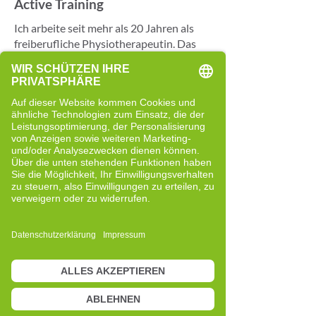
Active Training
Ich arbeite seit mehr als 20 Jahren als
freiberufliche Physiotherapeutin. Das
Motto in meiner Praxis lautete immer:
„Es geht um Ihre Lebensqualität.“ Trotz
vieler Behandlungsmethoden und viel
Erfahrung bin ich dabei immer wieder an
Grenzen gestoßen. Besonders
herausfordernd waren Situationen, in
denen Menschen trotz sorgfältig
geplanter Therapie keine Verbesserung
wahrnahmen oder ihre Beschwerden
sogar stärker wurden. Diese Fälle haben
mich oft beschäftigt und meinen Wunsch
nach einem erweiterten Blickwinkel
verstärkt.
Als ich das Cell-Re-Active Training
kennenlernte und mit der
Grundausbildung begann, hat sich für