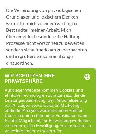
Die Verbindung von physiologischen
Grundlagen und logischem Denken
wurde für mich zu einem wichtigen
Bestandteil meiner Arbeit. Mich
überzeugt insbesondere die Haltung,
Prozesse nicht vorschnell zu bewerten,
sondern sie aufmerksam zu beobachten
und in größere Zusammenhänge
einzuordnen.
In meinen Trainingsräumlichkeiten biete
ich einen Rahmen für individuelles Cell-
Re-Active Training an. Dabei geht es
nicht um vorgegebene Ergebnisse,
sondern darum, persönliche Ziele klarer
zu formulieren und eigene Schritte
bewusst zu gestalten. Bewegung
verstehe ich dabei nicht nur als
körperliche Aktivität, sondern auch als