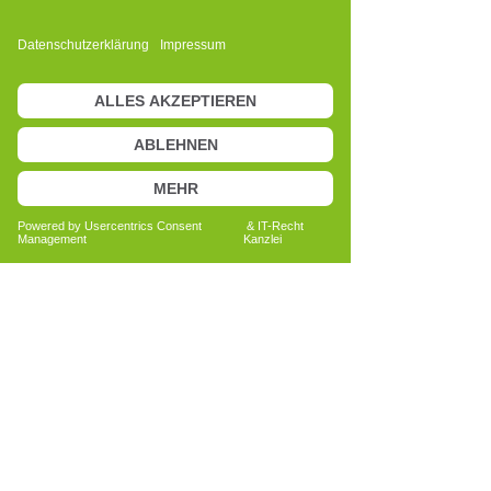
Ausdruck innerer Prozesse und
individueller Entwicklung.
Ich begleite Menschen dabei, ihre
Wahrnehmung zu schärfen,
Eigenverantwortung zu übernehmen
und ihre individuellen Themen
differenzierter zu betrachten. Im
Mittelpunkt steht die Frage, welche
Impulse im jeweiligen Moment hilfreich
sein können, um den nächsten
persönlichen Schritt bewusst zu gehen.
Die Auseinandersetzung mit
körperlichen Abläufen und deren
Zusammenspiel eröffnet für mich einen
ganzheitlichen Blick auf den Menschen –
nicht im Sinne von Diagnostik oder
Behandlung, sondern als Einladung zur
Reflexion und Selbstbeobachtung.