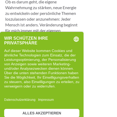
Ob es darum geht, die eigene
Wahrnehmung zu stärken, neue Energie
zu entwickeln oder persönliche Themen
loszulassen oder anzunehmen: Jeder
Mensch ist anders. Veränderung beginnt
für mich immer mit der eigenen
Entscheidung, sich mit sich selbst
auseinanderzusetzen.
Für mich ist es eine große Freude,
Menschen auf diesem Weg begleiten zu
dürfen – gerne auch dich.
Meine Beweggründe für Cell-Re-
Active Training
Mein Weg begann 2017, als ich einen
Vortrag des Entwicklers des Cell-Re-
Active-Trainings, David Overbeck, zu
diesem Thema gehört habe.
Ich war sofort Feuer und Flamme. Die