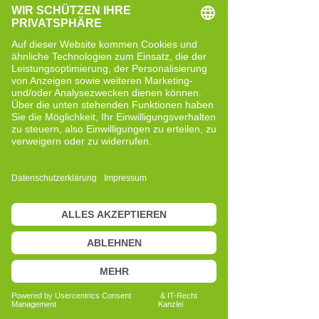
Wenn deine drei Gehirne im Einklang 
sind, kannst du deinen siebten Sinn 
wieder nutzen!
Fazit
Der siebte Sinn ist eine natürliche 
Fähigkeit, die in dir angelegt ist. Durch 
das Verständnis und die Harmonisierung 
deiner drei Gehirne kannst du diese 
Fähigkeit wieder aktivieren und auf 
einem höheren Lebensniveau arbeiten. 
Das Cell-Re-Active Training bietet dir 
einen Weg, diese Harmonie zu erreichen 
und den 7. Sinn zu nutzen, um im Leben 
sicherer und bewusster zu agieren.
Es bleibt spannend zu beobachten, wie 
sich diese Erkenntnisse weiterentwickeln 
und welchen Einfluss sie auf dein 
Verständnis von Intuition und 