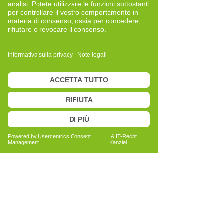
Diese Arbeit ist für mich zu einer echten
Herzensangelegenheit geworden –
getragen von der Erfahrung, wie kraftvoll
bewusste Entscheidungen und
kontinuierliches Training sein können.
Il mio curriculum
Mein Name ist Andreas Strasser
,
geboren 1972 in Grieskirchen. Ich bin am
elterlichen Bauernhof in Wallern an der
Trattnach aufgewachsen, verheiratet
und Vater von zwei Töchtern. Nach
meiner Ausbildung zum
landwirtschaftlichen Facharbeiter
absolvierte ich die Lehre zum Kfz-
Techniker und schloss 1996 die Meister-,
Unternehmer- und
Lehrlingsausbilderprüfung ab.
Schon früh war mein Leben von
körperlichen und emotionalen