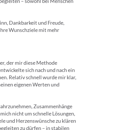
 begleiten – sowohl bei Menschen
Sinn, Dankbarkeit und Freude,
 ihre Wunschziele mit mehr
er, der mir diese Methode
ntwickelte sich nach und nach ein
en. Relativ schnell wurde mir klar,
e meinen eigenen Werten und
ter wahrzunehmen, Zusammenhänge
 mich nicht um schnelle Lösungen,
ele und Herzenswünsche zu klären
egleiten zu dürfen – in stabilen