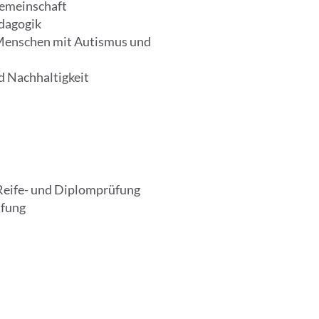
gemeinschaft
dagogik
 Menschen mit Autismus und
d Nachhaltigkeit
Reife- und Diplomprüfung
üfung