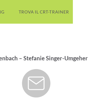
NG
TROVA IL CRT-TRAINER
I TUOI CO
senbach – Stefanie Singer-Umgeher