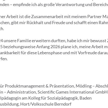
rnden – empfinde ich als große Verantwortung und Bereich
iner Arbeit ist die Zusammenarbeit mit meinem Partner Ma
chen, gibt mir Rückhalt und Freude und schafft einen Ra
ch.
4 unsere Familie erweitern durften, habe ich mir bewusst
25 beziehungsweise Anfang 2026 plane ich, meine Arbeit m
ankbarkeit für diese Lebensphase und mit Vorfreude dara
rfen.
für Produktmanagement & Präsentation, Mödling – Abschl
n – Administration, Scientific Games International GmbH
alpädagogin am Kolleg für Sozialpädagogik, Baden
Ausbildung, Hort/Volksschule Berndorf