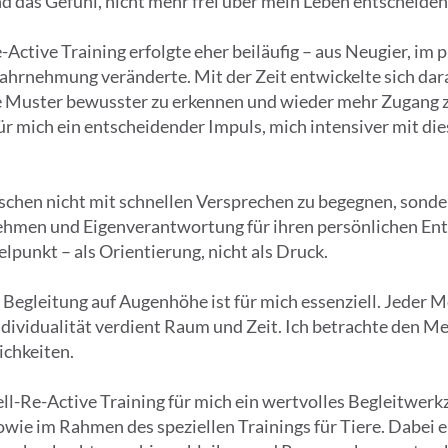
 das Gefühl, nicht mehr frei über mein Leben entscheiden
Active Training erfolgte eher beiläufig – aus Neugier, im
ahrnehmung veränderte. Mit der Zeit entwickelte sich darau
 Muster bewusster zu erkennen und wieder mehr Zugang z
ür mich ein entscheidender Impuls, mich intensiver mit d
nschen nicht mit schnellen Versprechen zu begegnen, sonder
ehmen und Eigenverantwortung für ihren persönlichen E
punkt – als Orientierung, nicht als Druck.
Begleitung auf Augenhöhe ist für mich essenziell. Jeder M
ndividualität verdient Raum und Zeit. Ich betrachte den Me
chkeiten.
ell-Re-Active Training für mich ein wertvolles Begleitwerk
owie im Rahmen des speziellen Trainings für Tiere. Dabei e