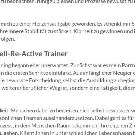
m zu beobachten, ruhig zu bleiben und Prozesse bewusst zu
ür mich zu einer Herzensaufgabe geworden. Es schenkt mir 
hre innere Stabilität zu stärken, Klarheit zu gewinnen und
folgen.
ell-Re-Active Trainer
ning begann eher unerwartet. Zunächst war es mein Partn
 die ersten Schritte einführte. Aus anfänglicher Neugier e
 die bewusste Entscheidung, selbst die Ausbildung zu beginn
in weiterer beruflicher Weg ist, sondern eine Tätigkeit, di
hkeit, Menschen dabei zu begleiten, sich selbst bewuss
rsönlichen Themen auseinanderzusetzen. Dabei geht es für
rozess, in dem Menschen Raum bekommen, ihre eigenen Zi
zu gehen. Klient:innen in unterschiedlichen Lebensphasen b