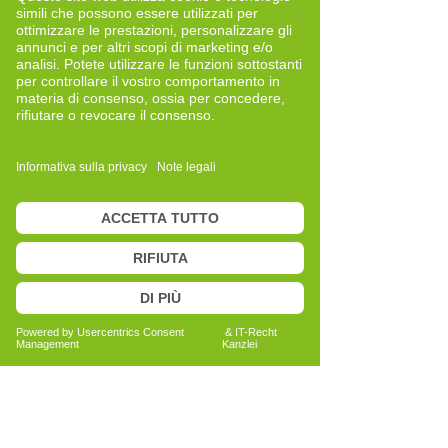
Trainerin. Schon damals hatte ich das
Gefühl, dass dies ein Herzensweg für
mich ist. 2019 folgte die Zertifizierung
und anschließend mehrere
weiterführende Kurse, unter anderem zu
Themen wie Meridianen, Organbezügen
und Nerven. Jeder Schritt hat meinen
Blick auf den Menschen vertieft – für
mich selbst und für meine Arbeit in der
Begleitung.
Mein Fokus heute
Im Jänner 2023 habe ich eine klare
Entscheidung getroffen: Ich habe alle
anderen beruflichen Tätigkeiten
beendet, um meine Energie vollständig
auf das Cell-Re-Active Training zu
konzentrieren.
2024 kam eine weitere