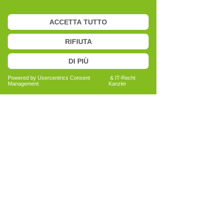
an. Zurück zuhause begann ich, mich
intensiver mit dem Cell-Re-Active
Training auseinanderzusetzen,
recherchierte, besuchte erste Kurse und
sammelte eigene Erfahrungen.
Dieser Prozess der Auseinandersetzung
hat meinen Blick auf mich selbst und auf
körperliche Zusammenhänge nachhaltig
verändert. Die Kombination aus neuem
Verständnis, praktischer Anwendung
und kontinuierlichem Lernen führte
dazu, dass ich mich entschied, selbst die
Ausbildung zur Cell-Re-Active Trainerin
zu absolvieren.
Heute begleite ich Menschen mit der
gleichen Offenheit und Neugier, mit der
ich selbst begonnen habe.