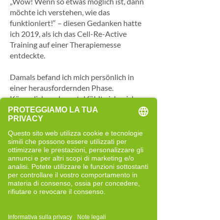
„Wow! Wenn so etwas möglich ist, dann
möchte ich verstehen, wie das
funktioniert!“ – diesen Gedanken hatte
ich 2019, als ich das Cell-Re-Active
Training auf einer Therapiemesse
entdeckte.
Damals befand ich mich persönlich in
einer herausfordernden Phase.
Körperlich und mental fühlte ich mich
eingeschränkt und hatte wenig
Zuversicht, dass sich an meiner Situation
noch etwas verändern würde. Viele
Dinge, die früher selbstverständlich
waren, kosteten mich zunehmend
Energie.
Am Messestand in Leipzig wurde meine
Neugier geweckt. Die strukturierte
Herangehensweise und die Betrachtung
von Zusammenhängen sprachen mich