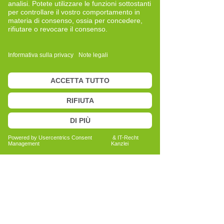
körperlich herausfordernden Situation
wurde mir deutlich, wie sehr mir die
Auseinandersetzung mit mir selbst,
meine Erfahrung und meine innere
Haltung halfen, ruhig zu bleiben und
verantwortungsvoll mit der Situation
umzugehen. Diese Erfahrung hat meine
Wertschätzung für das Training und die
damit verbundene Eigenverantwortung
weiter vertieft.
Heute nutze ich das Cell-Re-Active
Training als Werkzeug zur
Selbstreflexion und persönlichen
Entwicklung. Es unterstützt mich dabei,
aufmerksam mit mir selbst umzugehen
und meine Ressourcen bewusst
einzusetzen.
In meiner Arbeit erlebe ich immer wieder,
dass Menschen gezielt nach