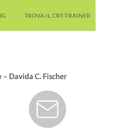
NG
TROVA IL CRT-TRAINER
I TUOI CO
e – Davida C. Fischer