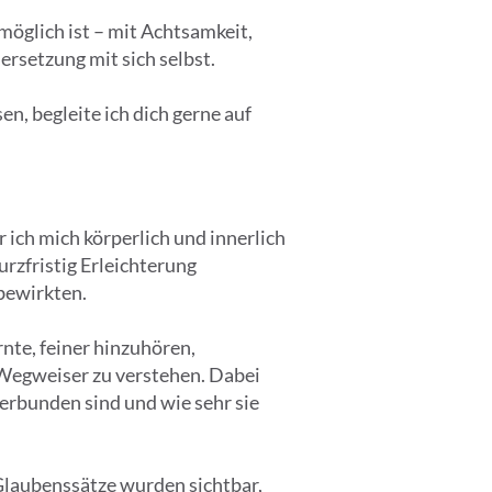
öglich ist – mit Achtsamkeit,
rsetzung mit sich selbst.
n, begleite ich dich gerne auf
 ich mich körperlich und innerlich
urzfristig Erleichterung
bewirkten.
nte, feiner hinzuhören,
Wegweiser zu verstehen. Dabei
rbunden sind und wie sehr sie
 Glaubenssätze wurden sichtbar,