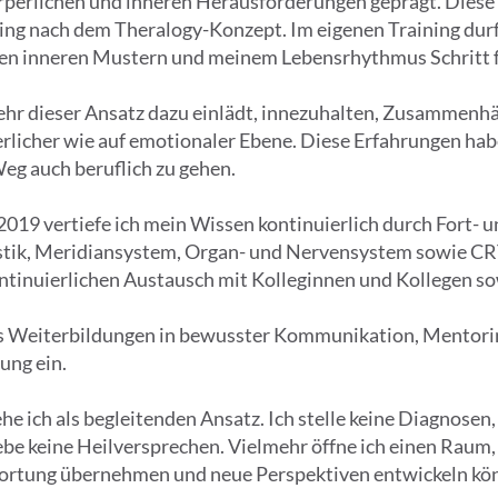
rperlichen und inneren Herausforderungen geprägt. Diese
ing nach dem Theralogy-Konzept. Im eigenen Training dur
n inneren Mustern und meinem Lebensrhythmus Schritt fü
ehr dieser Ansatz dazu einlädt, innezuhalten, Zusammenhä
rlicher wie auf emotionaler Ebene. Diese Erfahrungen hab
eg auch beruflich zu gehen.
 2019 vertiefe ich mein Wissen kontinuierlich durch Fort-
tik, Meridiansystem, Organ- und Nervensystem sowie CRT-
ntinuierlichen Austausch mit Kolleginnen und Kollegen sowi
us Weiterbildungen in bewusster Kommunikation, Mentori
ung ein.
he ich als begleitenden Ansatz. Ich stelle keine Diagnosen
be keine Heilversprechen. Vielmehr öffne ich einen Raum,
rtung übernehmen und neue Perspektiven entwickeln kö