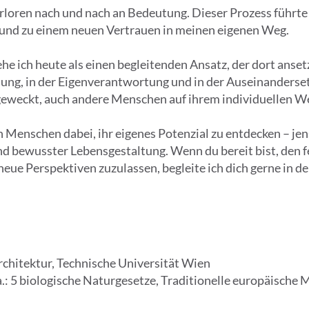
rloren nach und nach an Bedeutung. Dieser Prozess führte
und zu einem neuen Vertrauen in meinen eigenen Weg.
ehe ich heute als einen begleitenden Ansatz, der dort anse
ng, in der Eigenverantwortung und in der Auseinandersetz
geweckt, auch andere Menschen auf ihrem individuellen We
n Menschen dabei, ihr eigenes Potenzial zu entdecken – jen
und bewusster Lebensgestaltung. Wenn du bereit bist, den 
ue Perspektiven zuzulassen, begleite ich dich gerne in d
hitektur, Technische Universität Wien
a.: 5 biologische Naturgesetze, Traditionelle europäisch