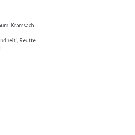
iraum, Kramsach
undheit“, Reutte
l