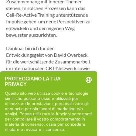
Zusammenhang mit inneren Themen
stehen. In solchen Prozessen kann das
Cell-Re-Active Training unterstützende
Impulse geben, um neue Perspektiven zu
entwickeln und den eigenen Weg
bewusster auszurichten.
Dankbar bin ich für den
Entwicklungsgeist von David Overbeck,
für die wertschätzende Zusammenarbeit
im internationalen CRT-Netzwerk sowie
für den Rückhalt meiner Familie und die
eigene Bereitschaft, diesen Weg
konsequent zu gehen.
Perché sono diventata Cell-Re-
Active Trainer
Meine beruflichen Erfahrungen in der
Phase als ich gleichzeitig im
physiotherapeutischen und