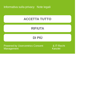
sportphysiotherapeutischen Bereich,
sowie mit dem Cell-Re-Active Training
arbeitete.
Die Erfahrungen zu erleben, dass
Menschen zurückfinden zu sich und
ihrem Lebenssinn und das “einfach”
dadurch, dass - die in uns dafür
angelegten Zellen - wieder natürlich
arbeiten; und im Gegenzug, was
passiert, wenn der Mensch die
“körperlichen Zeichen” übergeht.
Die eigenen Erfahrungen an mir und
meiner Familie mit dem Cell-Re-Active-
Training, was es heißt Selbstreflexion zu
erfahren und welches Potential sich
auftun kann
Il mio curriculum
1978 Abschluss der mittleren Reife in
der Bonaventura-Realschule in Dillingen
1980 Abschluss der Berufsausbildung