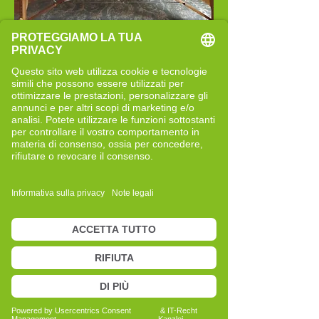
Mein Weg zur Cell-Re-Active
Trainerin in Hartberg
Dieser Text ist in Überarbeitung.
Perché sono diventata Cell-Re-
Active Trainer
Dieser Text ist in Überarbeitung.
Il mio curriculum
Seit 2017 Cell-Re-Activtrainerin in
eigener Praxis
2015-2017
Dipl. Lebensberaterin,
Kinesiologie, Prana Vita, Klangmassage
in eigener Praxis
2008-2014
Bürokauffrau Psychosozialer
Dienst