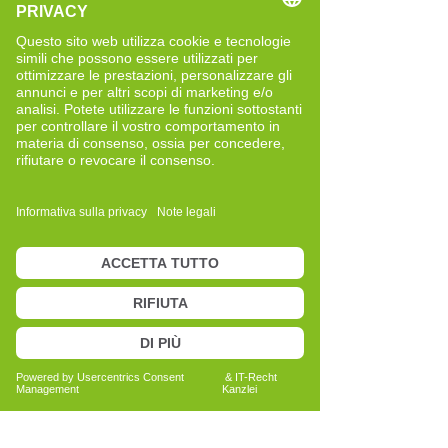
kennengelernt.
Schon früh in meinem Leben haben mich
Themen rund um Wohlbefinden,
Belastung und Regeneration begleitet.
Durch das CRT bekam ich zum ersten
Mal einen Zugang, der mich eingeladen
hat, meinen Körper, meine Muster und
meine Reaktionen bewusster
wahrzunehmen. Diese Erfahrungen
waren für mich wertvoll und haben mir
gezeigt, wie hilfreich es sein kann, sich
mit der eigenen Entwicklung
auseinanderzusetzen.
Auch in der Zeit meiner vierten
Schwangerschaft habe ich gemerkt, wie
gut mir eine klare Struktur und die
kontinuierliche Beschäftigung mit mir
selbst tun. Deshalb bin ich Schritt für