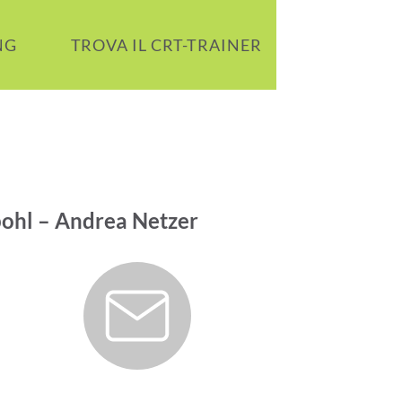
NG
TROVA IL CRT-TRAINER
I TUOI CO
ipohl – Andrea Netzer