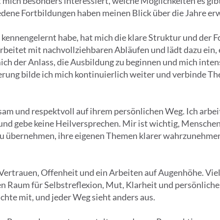
t mich besonders interessiert, welche Möglichkeiten es gi
dene Fortbildungen haben meinen Blick über die Jahre erw
ng kennengelernt habe, hat mich die klare Struktur und d
rbeitet mit nachvollziehbaren Abläufen und lädt dazu ei
mich der Anlass, die Ausbildung zu beginnen und mich inte
erung bilde ich mich kontinuierlich weiter und verbinde The
am und respektvoll auf ihrem persönlichen Weg. Ich arbeit
nd gebe keine Heilversprechen. Mir ist wichtig, Menschen
zu übernehmen, ihre eigenen Themen klarer wahrzunehmen
f Vertrauen, Offenheit und ein Arbeiten auf Augenhöhe. V
n Raum für Selbstreflexion, Mut, Klarheit und persönlich
chte mit, und jeder Weg sieht anders aus.