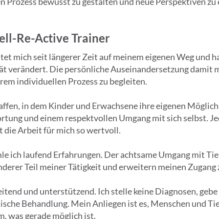
n Prozess bewusst zu gestalten und neue Perspektiven zu e
ell-Re-Active Trainer
itet mich seit längerer Zeit auf meinem eigenen Weg und 
t verändert. Die persönliche Auseinandersetzung damit m
rem individuellen Prozess zu begleiten.
haffen, in dem Kinder und Erwachsene ihre eigenen Möglic
tung und einem respektvollen Umgang mit sich selbst. Je
 die Arbeit für mich so wertvoll.
e ich laufend Erfahrungen. Der achtsame Umgang mit Tie
nderer Teil meiner Tätigkeit und erweitern meinen Zugang 
eitend und unterstützend. Ich stelle keine Diagnosen, geb
tische Behandlung. Mein Anliegen ist es, Menschen und Ti
, was gerade möglich ist.