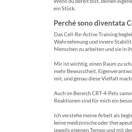
Wenn du bereit bist, deinen eigene
ein Stück.
Perché sono diventata C
Das Cell-Re-Active Training begle
Wahrnehmung und innere Stabilitä
Menschen zu arbeiten und sie in ih
Mir ist wichtig, einen Raum zu sc
mehr Bewusstheit, Eigenverantwor
mit, und genau diese Vielfalt macht
Auch im Bereich CRT-4-Pets samml
Reaktionen sind für mich ein beso
Ich verstehe meine Arbeit als begl
keine medizinische oder therapeu
jeweils eigenen Tempo und mit dem