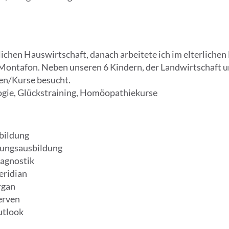
ichen Hauswirtschaft, danach arbeitete ich im elterliche
im Montafon. Neben unseren 6 Kindern, der Landwirtschaft
en/Kurse besucht.
ogie, Glückstraining, Homöopathiekurse
bildung
erungsausbildung
iagnostik
eridian
rgan
erven
utlook