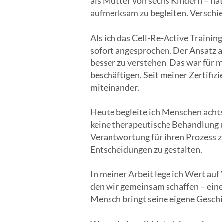
als Mutter von sechs Kindern – ha
aufmerksam zu begleiten. Verschie
Als ich das Cell-Re-Active Traini
sofort angesprochen. Der Ansatz a
besser zu verstehen. Das war für 
beschäftigen. Seit meiner Zertifizi
miteinander.
Heute begleite ich Menschen achts
keine therapeutische Behandlung u
Verantwortung für ihren Prozess 
Entscheidungen zu gestalten.
In meiner Arbeit lege ich Wert au
den wir gemeinsam schaffen – eine
Mensch bringt seine eigene Geschi