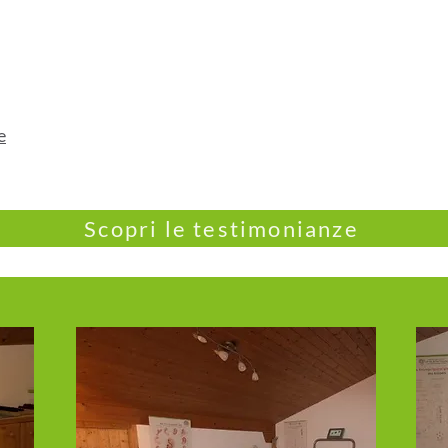
e
Scopri le testimonianze