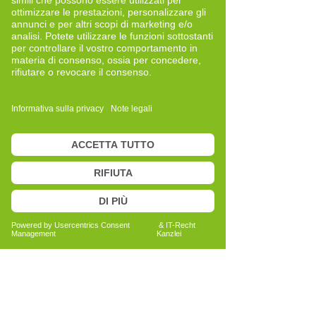
Active Trainer
Im Jahr 2019 wurde ich im Rahmen einer
Gesundheitsmesse erstmals auf das
Cell-Re-Active Training (CRT)
aufmerksam. Dort kam ich mit David
Overbeck ins Gespräch und schilderte
ihm meine damalige Situation im
Schulterbereich. Im Zuge einer kurzen
Testung nahm ich eine deutliche
Veränderung in meiner Wahrnehmung
wahr, was mein Interesse an dieser
Methode nachhaltig geweckt hat.
Ausgehend von dieser persönlichen
Erfahrung sowie meinem
grundsätzlichen Interesse an
ganzheitlichen Ansätzen entschloss ich
mich, eine Qualifikation zum CRT-Trainer
zu absolvieren.