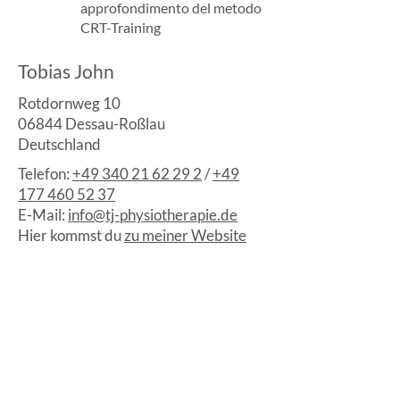
approfondimento del metodo
CRT-Training
Tobias John
Rotdornweg 10
06844 Dessau-Roßlau
Deutschland
Telefon:
+49 340 21 62 29 2
/
+49
177 460 52 37
E-Mail:
info@tj-physiotherapie.de
Hier kommst du
zu meiner Website