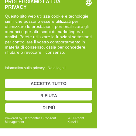
Il mio percorso per diventare
un Cell-Re-Active Trainer
Lavoro con l'allenamento Cell-reactive
da circa 3-4 anni.
Mio padre, David Overbeck, ha testato la
metodologia su 20.000 clienti in 20 anni
e ha iniziato a insegnarla ad altri circa
cinque anni fa. Sebbene pensassi che non
avrei mai fatto quello che fa mio padre,
dopo aver completato la mia formazione
aziendale, mi sono sentito attratto dal
suo lavoro.