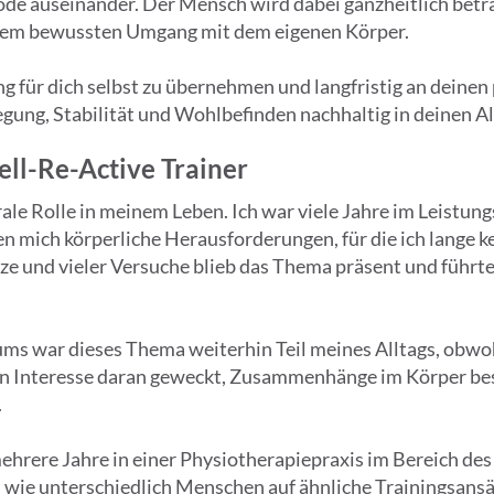
ode auseinander. Der Mensch wird dabei ganzheitlich betrac
m bewussten Umgang mit dem eigenen Körper.
 für dich selbst zu übernehmen und langfristig an deinen 
egung, Stabilität und Wohlbefinden nachhaltig in deinen All
ell-Re-Active Trainer
rale Rolle in meinem Leben. Ich war viele Jahre im Leistun
en mich körperliche Herausforderungen, für die ich lange 
e und vieler Versuche blieb das Thema präsent und führte 
s war dieses Thema weiterhin Teil meines Alltags, obwohl
n Interesse daran geweckt, Zusammenhänge im Körper bess
.
hrere Jahre in einer Physiotherapiepraxis im Bereich des
 wie unterschiedlich Menschen auf ähnliche Trainingsansä