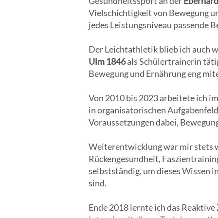
Gesundheitssport an der
Eberhard
Vielschichtigkeit von Bewegung un
jedes Leistungsniveau passende 
Der Leichtathletik blieb ich auch
Ulm 1846
als Schülertrainerin tät
Bewegung und Ernährung eng mite
Von 2010 bis 2023 arbeitete ich i
in organisatorischen Aufgabenfelde
Voraussetzungen dabei, Bewegung w
Weiterentwicklung war mir stets w
Rückengesundheit, Faszientraining
selbstständig, um dieses Wissen i
sind.
Ende 2018 lernte ich das Reaktive 