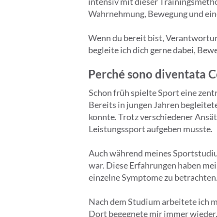
intensiv mit dieser Trainingsmeth
Wahrnehmung, Bewegung und eine
Wenn du bereit bist, Verantwortung
begleite ich dich gerne dabei, Bew
Perché sono diventata C
Schon früh spielte Sport eine zent
Bereits in jungen Jahren begleitet
konnte. Trotz verschiedener Ansätz
Leistungssport aufgeben musste.
Auch während meines Sportstudium
war. Diese Erfahrungen haben mei
einzelne Symptome zu betrachten
Nach dem Studium arbeitete ich me
Dort begegnete mir immer wieder,