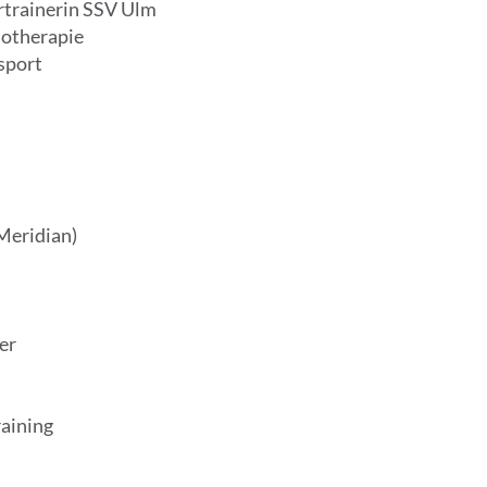
trainerin SSV Ulm
otherapie
sport
n
Meridian)
er
raining