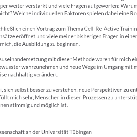
er weiter verstärkt und viele Fragen aufgeworfen: War
ht? Welche individuellen Faktoren spielen dabei eine Ro
chließlich einen Vortrag zum Thema Cell-Re-Active Traini
nsätze eröffnet und viele meiner bisherigen Fragen in e
h mich, die Ausbildung zu beginnen.
 Auseinandersetzung mit dieser Methode waren für mich ei
bewusster wahrzunehmen und neue Wege im Umgang mit mir
se nachhaltig verändert.
 sich selbst besser zu verstehen, neue Perspektiven zu en
füllt mich sehr, Menschen in diesen Prozessen zu unters
lnen stimmig und möglich ist.
senschaft an der Universität Tübingen