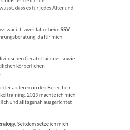
iums lernte ich die
usst, dass es für jedes Alter und
uss war ich zwei Jahre beim
SSV
ährungsberatung, da für mich
dizinischen Gerätetrainings sowie
dlichen körperlichen
.
 unter anderem in den Bereichen
rkeltraining. 2019 machte ich mich
lich und alltagsnah ausgerichtet
ralogy
. Seitdem setze ich mich