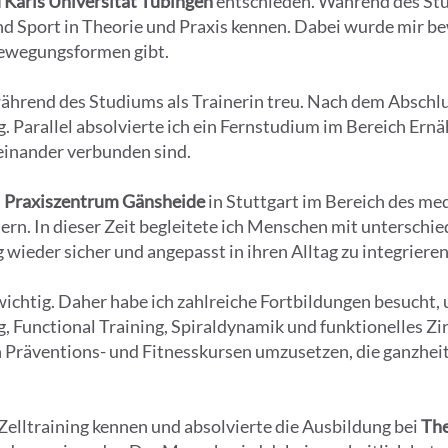
 Karls Universität Tübingen
entschieden. Während des Stud
d Sport in Theorie und Praxis kennen. Dabei wurde mir bew
Bewegungsformen gibt.
 während des Studiums als Trainerin treu. Nach dem Abschl
ig. Parallel absolvierte ich ein Fernstudium im Bereich Ern
inander verbunden sind.
m
Praxiszentrum Gänsheide
in Stuttgart im Bereich des me
rn. In dieser Zeit begleitete ich Menschen mit unterschie
ieder sicher und angepasst in ihren Alltag zu integrieren
ichtig. Daher habe ich zahlreiche Fortbildungen besucht,
, Functional Training, Spiraldynamik und funktionelles Zi
n Präventions- und Fitnesskursen umzusetzen, die ganzheit
Zelltraining kennen und absolvierte die Ausbildung bei
The