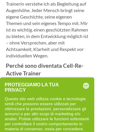
Trainerin verstehe ich als Begleitung auf
Augenhöhe. Jeder Mensch bringt seine
eigene Geschichte, seine eigenen
Themen und sein eigenes Tempo mit. Mir
ist es wichtig, einen geschützten Rahmen
zu bieten, in dem Entwicklung möglich ist
– ohne Versprechen, aber mit
Achtsamkeit, Klarheit und Respekt vor
individuellen Wegen.
Perché sono diventata Cell-Re-
Active Trainer
Als Cell-Re-Active Trainerin habe ich
mich bewusst für einen beruflichen Weg
entschieden, der mich fachlich wie
persönlich erfüllt. Diese Entscheidung ist
über einen längeren Zeitraum
gewachsen und basiert auf meinem
Interesse an Bewegung, Ernährung und
persönlicher Entwicklung.