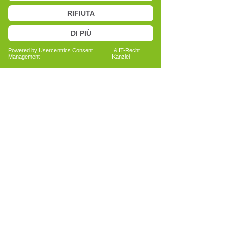
Anita Bechtold
Quereinsteigerin
Menschen nachhaltig unterstützen
Bericht lesen
Alle Erfahrungsberichte ansehen
La salute è fiducia:
prenota ora la tua consulenza
personale