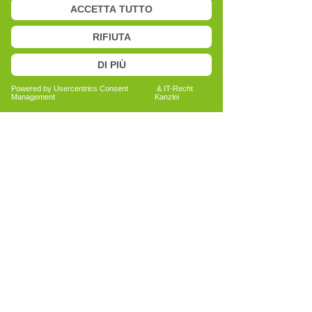
Anita Bechtold
Quereinsteigerin
Menschen nachhaltig unterstützen
Bericht lesen
Alle Erfahrungsberichte ansehen
La salute è fiducia:
prenota ora la tua consulenza