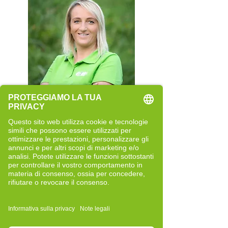
Rita Rainer
Quereinsteigerin
Neue Perspektiven und bewusste
Entwicklung
Bericht lesen