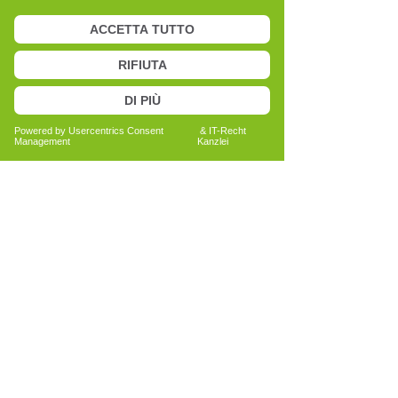
Anita Bechtold
Quereinsteigerin
Menschen nachhaltig unterstützen
Bericht lesen
Alle Erfahrungsberichte ansehen
La salute è fiducia: