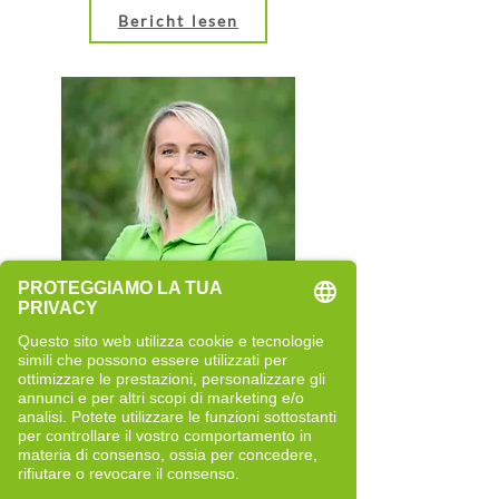
Bericht lesen
Rita Rainer
Quereinsteigerin
Neue Perspektiven und bewusste
Entwicklung
Bericht lesen