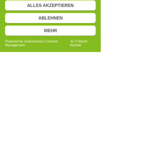
Anita Bechtold
Quereinsteigerin
Menschen nachhaltig unterstützen
Bericht lesen
Alle Erfahrungsberichte ansehen
Du hast Interesse an der
Ausbildung zum Cell-Re-Active
Trainer?