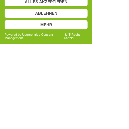
Anita Bechtold
Quereinsteigerin
Menschen nachhaltig unterstützen
Bericht lesen
Alle Erfahrungsberichte ansehen
Du hast Interesse an der
Ausbildung zum Cell-Re-Active
Trainer?
Jetzt persönlich beraten lassen