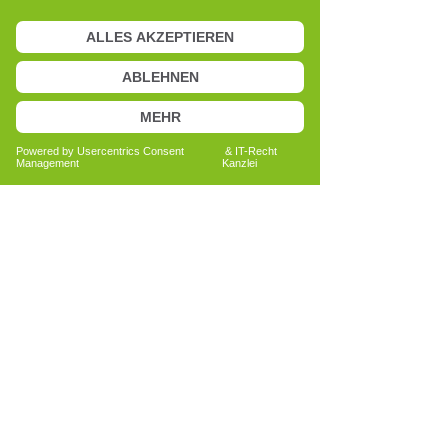
Anita Bechtold
Quereinsteigerin
Menschen nachhaltig unterstützen
Bericht lesen
Alle Erfahrungsberichte ansehen
Du hast Interesse an der
Ausbildung zum Cell-Re-Active