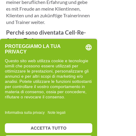
meiner beruflichen Erfahrung und gebe
es mit Freude an meine Klientinnen,
Klienten und an zukünftige Trainerinnen
und Trainer weiter.
Perché sono diventata Cell-Re-
Active Trainer
In meiner langjährigen Tätigkeit als
Heilpraktikerin habe ich viele
unterschiedliche Wege der
Gesundheitsbegleitung kennengelernt.
Manche Ansätze waren hilfreich, manche
unterstützend – und dennoch blieb bei
mir oft der Wunsch nach einem Zugang,
der Menschen stärker in ihre eigene
Wahrnehmung und Verantwortung
bringt.
Als ich dem Cell-Re-Active Training
begegnet bin, hat mich vor allem der