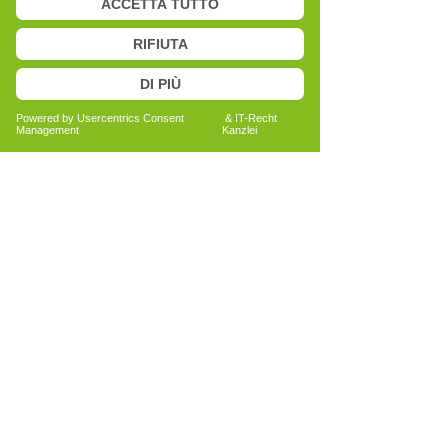
Begleitung ist unterschiedlich, weil jeder
Mensch mit eigenen Erfahrungen, Zielen
und Fragestellungen kommt. Diese
Vielfalt und Tiefe machen für mich den
besonderen Wert des Cell-Re-Active-
Trainings aus. Es geht darum, Prozesse
sichtbar zu machen und gemeinsam
Entwicklungsschritte zu gestalten.
Seit 2021 arbeite ich zudem mit Tieren
im Rahmen von CRT-4-Pets. Die
Zusammenarbeit mit ihnen erfordert
besondere Achtsamkeit, da sie sehr fein
auf Veränderungen im Umgang und in
der Körpersprache reagieren. Diese
Arbeit eröffnet oft neue Perspektiven
und ergänzt meine Tätigkeit auf
wertvolle Weise.
Für mich ist CRT mehr als eine Methode.
Es ist eine Haltung, bei der die