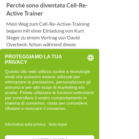
Perché sono diventata Cell-Re-
Active Trainer
Mein Weg zum Cell-Re-Active-Training
begann mit einer Einladung von Kurt
Steger zu einem Vortrag von David
Overbeck. Schon während dieses
Abends wurde mir klar, dass hier eine
Sichtweise vermittelt wird, die mich
sowohl fachlich als auch persönlich
berührt. Ich wollte mehr darüber lernen
und das Gelernte in meinem eigenen
Leben anwenden. Deshalb habe ich mich
direkt für den nächsten
Ausbildungsstart entschieden – eine
Entscheidung, die meinen beruflichen
Weg nachhaltig geprägt hat.
Besonders die Arbeit mit Menschen hat
mich in der Ausbildung begeistert. Jede